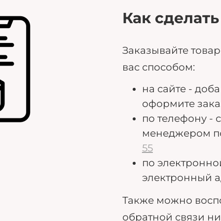
Как сделать
Заказывайте това
вас способом:
на сайте - доб
оформите зака
по телефону - 
менеджером п
55
по электронно
электронный а
Также можно восп
обратной связи н