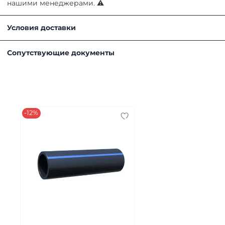
нашими менеджерами. ⚠
Условия доставки
Получить товар можно любым удобным для вас способом
Сопутствующие документы
Самовывоз. Наш склад находится по адресу
Московск
Доставка нашим автотранспортом. Подробнее можн
Транспортной компанией в регионы
Важно!
-12%
Итоговая стоимость рассчитывается менеджером после 
Чтобы обеспечить быструю доставку, пожалуйста, предо
Точный адрес доставки вашего объекта.
ФИО и контактный телефон ответственного лица, ко
Предпочтительное время доставки, чтобы мы могли
Любые дополнительные пожелания, которые могут 