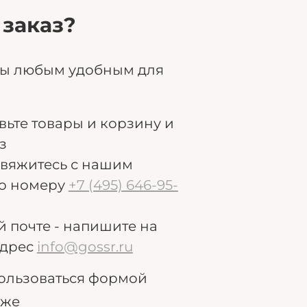
 заказ?
ры любым удобным для
авьте товары и корзину и
з
свяжитесь с нашим
о номеру
+7 (495) 646-95-
й почте - напишите на
дрес
info@gossr.ru
ользоваться формой
иже