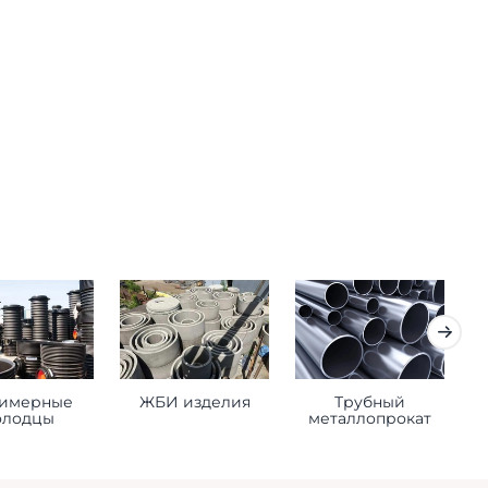
имерные
ЖБИ изделия
Трубный
К
олодцы
металлопрокат