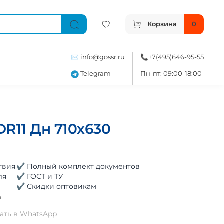
Корзина
0
✉️
info@gossr.ru
📞
+7(495)646-95-55
Telegram
Пн-пт: 09:00-18:00
R11 Дн 710х630
твия
✔ Полный комплект документов
ля
✔ ГОСТ и ТУ
✔ Скидки оптовикам
а
ать в WhatsApp