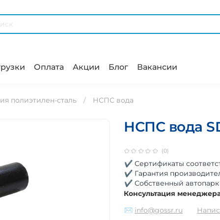
рузки
Оплата
Акции
Блог
Вакансии
ия полиэтилен-сталь
НСПС вода
НСПС вода SD
(0)
✔ Сертификаты соответс
✔ Гарантия производите
✔ Собственный автопарк
Консультация менеджер
✉
info@gossr.ru
Напис