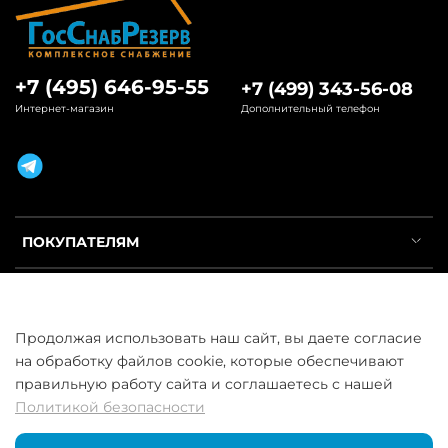
+7 (495) 646-95-55
+7 (499) 343-56-08
Интернет-магазин
Дополнительный телефон
ПОКУПАТЕЛЯМ
ИНФОРМАЦИЯ
Продолжая использовать наш сайт, вы даете согласие
УСЛУГИ
на обработку файлов cookie, которые обеспечивают
правильную работу сайта и соглашаетесь с нашей
Политикой безопасности