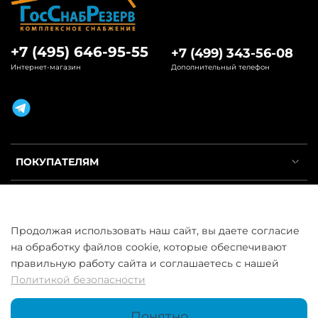
+7 (495) 646-95-55
+7 (499) 343-56-08
Интернет-магазин
Дополнительный телефон
ПОКУПАТЕЛЯМ
ИНФОРМАЦИЯ
Продолжая использовать наш сайт, вы даете согласие
УСЛУГИ
на обработку файлов cookie, которые обеспечивают
правильную работу сайта и соглашаетесь с нашей
Политикой безопасности
Понятно
ООО «ГосСнабРезерв» © 2013–2026 - Продажа труб оптом и в