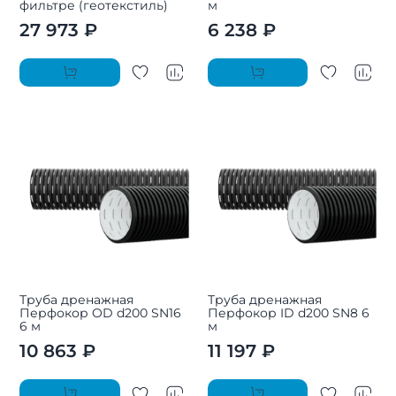
фильтре (геотекстиль)
м
27 973 ₽
6 238 ₽
Труба дренажная
Труба дренажная
Перфокор OD d200 SN16
Перфокор ID d200 SN8 6
6 м
м
10 863 ₽
11 197 ₽