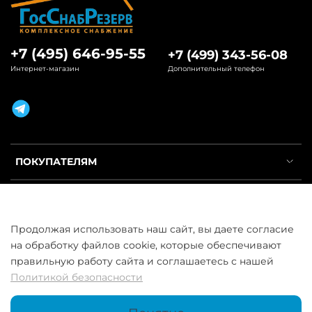
+7 (495) 646-95-55
+7 (499) 343-56-08
Интернет-магазин
Дополнительный телефон
ПОКУПАТЕЛЯМ
ИНФОРМАЦИЯ
Продолжая использовать наш сайт, вы даете согласие
УСЛУГИ
на обработку файлов cookie, которые обеспечивают
правильную работу сайта и соглашаетесь с нашей
Политикой безопасности
ООО «ГосСнабРезерв» © 2013–2026 - Продажа труб оптом и в